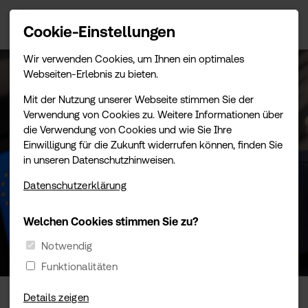
AIC GMBH
Cookie-Einstellungen
Wir verwenden Cookies, um Ihnen ein optimales
Webseiten-Erlebnis zu bieten.
Mit der Nutzung unserer Webseite stimmen Sie der
Verwendung von Cookies zu. Weitere Informationen über
die Verwendung von Cookies und wie Sie Ihre
Einwilligung für die Zukunft widerrufen können, finden Sie
in unseren Datenschutzhinweisen.
Datenschutzerklärung
Welchen Cookies stimmen Sie zu?
Notwendig
Funktionalitäten
Slide 1
Slide 2
Slide 3
Slide 4
Slide 5
Slide 6
Slide 2 of 6
Details zeigen