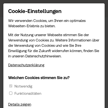
AIC GMBH
Cookie-Einstellungen
Wir verwenden Cookies, um Ihnen ein optimales
Webseiten-Erlebnis zu bieten.
Mit der Nutzung unserer Webseite stimmen Sie der
Verwendung von Cookies zu. Weitere Informationen über
die Verwendung von Cookies und wie Sie Ihre
Einwilligung für die Zukunft widerrufen können, finden Sie
in unseren Datenschutzhinweisen.
Datenschutzerklärung
Welchen Cookies stimmen Sie zu?
Notwendig
Funktionalitäten
Details zeigen