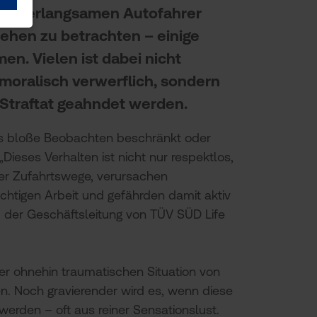
der verlangsamen Autofahrer
ehen zu betrachten – einige
en. Vielen ist dabei nicht
 moralisch verwerflich, sondern
 Straftat geahndet werden.
 das bloße Beobachten beschränkt oder
Dieses Verhalten ist nicht nur respektlos,
fer Zufahrtswege, verursachen
ichtigen Arbeit und gefährden damit aktiv
 der Geschäftsleitung von TÜV SÜD Life
ner ohnehin traumatischen Situation von
. Noch gravierender wird es, wenn diese
werden – oft aus reiner Sensationslust.