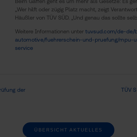
Beim Gaffen geht es um mehr als Gesetze: Es ge
„Wer hilft oder zügig Platz macht, zeigt Verantwo
Häußler von TÜV SÜD. „Und genau das sollte selbs
Weitere Informationen unter
tuvsud.com/de-de/b
automotive/fuehrerschein-und-pruefung/mpu-u
service
rüfung der
TÜV S
ÜBERSICHT AKTUELLES