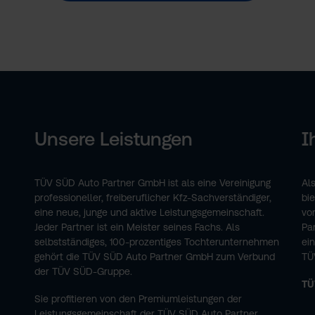
Unsere Leistungen
I
TÜV SÜD Auto Partner GmbH ist als eine Vereinigung
Al
professioneller, freiberuflicher Kfz-Sachverständiger,
bi
eine neue, junge und aktive Leistungsgemeinschaft.
vo
Jeder Partner ist ein Meister seines Fachs. Als
Pa
selbstständiges, 100-prozentiges Tochterunter­nehmen
ei
gehört die TÜV SÜD Auto Partner GmbH zum Verbund
TÜ
der TÜV SÜD-Gruppe.
TÜ
Sie profitieren von den Premiumleistungen der
Leistungsgemeinschaft der TÜV SÜD Auto Partner.