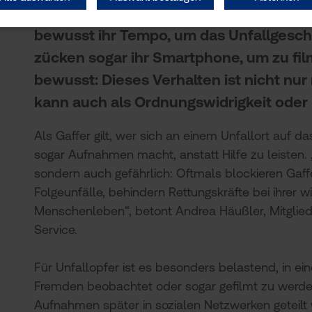
allgegenwärtig: das Gaffen. Immer wie
bewusst ihr Tempo, um das Unfallgesch
zücken sogar ihr Smartphone, um zu film
bewusst: Dieses Verhalten ist nicht nur
kann auch als Ordnungswidrigkeit oder
Als Gaffer gilt, wer sich an einem Unfallort auf
sogar Aufnahmen macht, anstatt Hilfe zu leisten. „
sondern auch gefährlich: Oftmals blockieren Gaf
Folgeunfälle, behindern Rettungskräfte bei ihrer w
Menschenleben“, betont Andrea Häußler, Mitglied
Service.
Für Unfallopfer ist es besonders belastend, in ei
Fremden beobachtet oder sogar gefilmt zu werden
Aufnahmen später in sozialen Netzwerken geteilt 