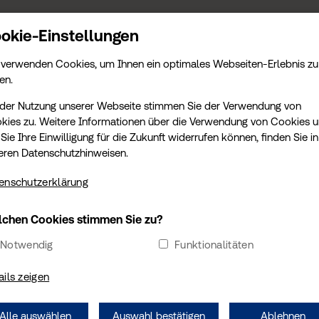
E LEISTUNGEN
AKTUELLES
okie-Einstellungen
 verwenden Cookies, um Ihnen ein optimales Webseiten-Erlebnis zu
en.
 der Nutzung unserer Webseite stimmen Sie der Verwendung von
TÜV SÜD WARNT: WE
kies zu. Weitere Informationen über die Verwendung von Cookies 
Sie Ihre Einwilligung für die Zukunft widerrufen können, finden Sie in
ZUSCHAUT ODER FIL
eren Datenschutzhinweisen.
MENSCHENLEBEN UN
enschutzerklärung
chen Cookies stimmen Sie zu?
3. Juli 2025
Notwendig
Funktionalitäten
Auf Deutschlands Straßen kommt es täg
ails zeigen
Verkehrsunfällen. Während Rettungskrä
Gesundheit der Beteiligten kämpfen, bl
Alle auswählen
Auswahl bestätigen
Ablehnen