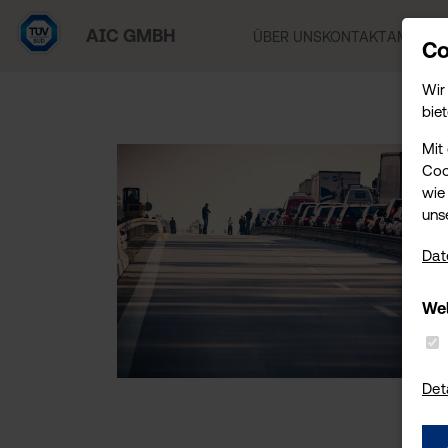
AIC GMBH
ÜBER UNS
KONTAKT
AMTLICH
Co
Wir
biet
Mit
Coo
wie 
uns
Dat
Wel
Det